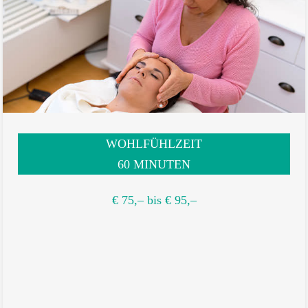
WOHLFÜHLZEIT
60 MINUTEN
€ 75,– bis € 95,–