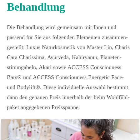
Behandlung
Die Behand­lung wird gemeinsam mit Ihnen und
passend für Sie aus folgenden Elementen zusam­men­
ge­stellt: Luxus Natur­kos­metik von Master Lin, Charis
Cara Charis­sima, Ayur­veda, Kahiryanur, Plane­ten­
stimm­ga­beln, Akari sowie ACCESS Consciouness
Bars® und ACCESS Consciouness Ener­getic Face-
und Body­lift®. Diese indi­vi­du­elle Auswahl bestimmt
dann den genauen Preis inner­halb der beim Wohl­fühl­
paket ange­ge­benen Preisspanne.